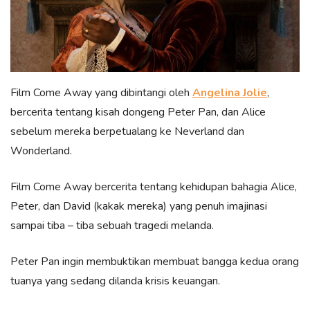
Film Come Away yang dibintangi oleh
Angelina Jolie
,
bercerita tentang kisah dongeng Peter Pan, dan Alice
sebelum mereka berpetualang ke Neverland dan
Wonderland.
Film Come Away bercerita tentang kehidupan bahagia Alice,
Peter, dan David (kakak mereka) yang penuh imajinasi
sampai tiba – tiba sebuah tragedi melanda.
Peter Pan ingin membuktikan membuat bangga kedua orang
tuanya yang sedang dilanda krisis keuangan.