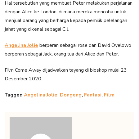
Hal tersebutlah yang membuat Peter melakukan perjalanan
dengan Alice ke London, di mana mereka mencoba untuk
menjual barang yang berharga kepada pemilik pelelangan
jahat yang dikenal sebagai C.J.
Angelina Jolie
berperan sebagai rose dan David Oyelowo
berperan sebagai Jack, orang tua dari Alice dan Peter.
Film Come Away dijadwalkan tayang di bioskop mulai 23
Desember 2020.
Tagged
Angelina Jolie
,
Dongeng
,
Fantasi
,
Film