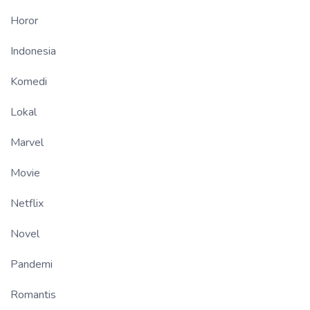
Horor
Indonesia
Komedi
Lokal
Marvel
Movie
Netflix
Novel
Pandemi
Romantis