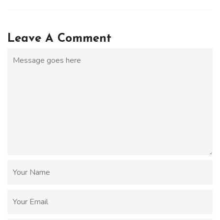
Leave A Comment